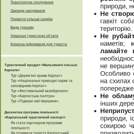
Транспортне сполучення
природи, н
Заклади харчування
Не створ
Приватні сільські садиби
гавкіт со
територію.
Види туризму
Не рубай
Унікальні туристичні об’єкти
наметів;
Корисна інформація для туриста
ламайте г
необхіднос
не вершину
Туристичний продукт «Мальовничі сільські
Карпати»
Особливо с
Тур «Дерев’яні храми Карпат»
на схилах 
Тур «Національні природні парки та
заповідники Карпат»
попереджен
Тур «Фестивальний калейдоскоп»
Не обламу
Тур «Карпатська палітра»
Тур «Підкори свої вершини»
інших дере
Неприпус
Дисконтна програма лояльності
природи, і
«Карпатський туристичний паспорт»
Як стати партнером програми
сокирою ч
лояльності
призводить
Як отримати туристу Карпатський