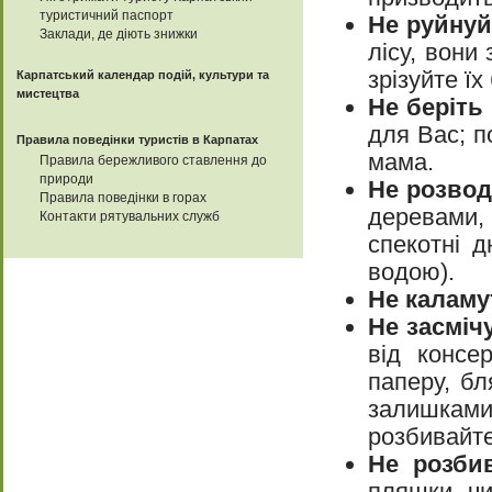
туристичний паспорт
Не руйнуй
Заклади, де діють знижки
лісу, вони
зрізуйте їх
Карпатський календар подій, культури та
мистецтва
Не беріть
для Вас; п
Правила поведінки туристів в Карпатах
мама.
Правила бережливого ставлення до
природи
Не розвод
Правила поведінки в горах
деревами
Контакти рятувальних служб
спекотні 
водою).
Не каламу
Не засміч
від консе
паперу, бл
залишками 
розбивайте
Не розби
пляшки чи