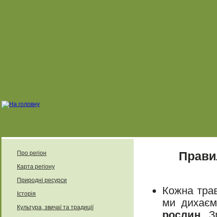
Прави
Про регіон
Карта регіону
Природні ресурси
Кожна трав
Історія
ми дихаєм
Культура, звичаї та традиції
рослин.
Зр