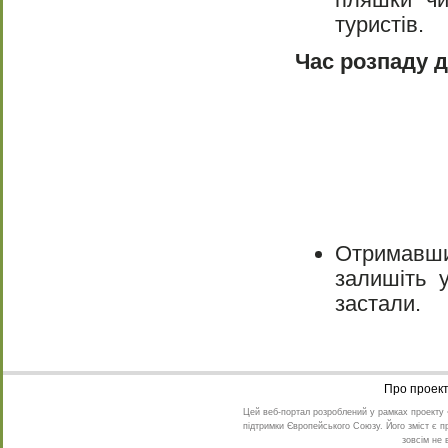
туристів.
Час розпаду д
Отримавши
залишіть 
застали.
Про проек
Цей веб-портал розроблений у рамках проекту «Г
підтримки Європейського Союзу. Його зміст є пр
зовсім не 